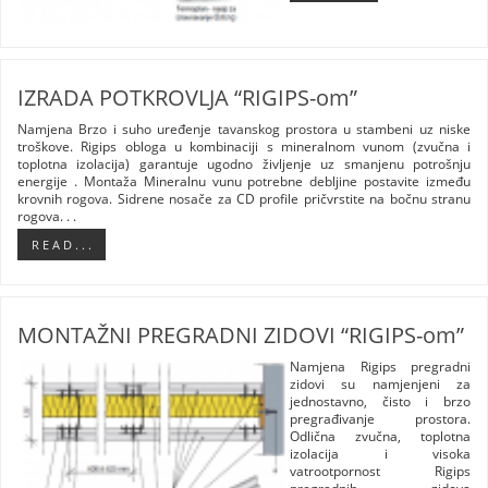
IZRADA POTKROVLJA “RIGIPS-om”
Namjena Brzo i suho uređenje tavanskog prostora u stambeni uz niske
troškove. Rigips obloga u kombinaciji s mineralnom vunom (zvučna i
toplotna izolacija) garantuje ugodno življenje uz smanjenu potrošnju
energije . Montaža Mineralnu vunu potrebne debljine postavite između
krovnih rogova. Sidrene nosače za CD profile pričvrstite na bočnu stranu
rogova. . .
R E A D . . .
MONTAŽNI PREGRADNI ZIDOVI “RIGIPS-om”
Namjena Rigips pregradni
zidovi su namjenjeni za
jednostavno, čisto i brzo
pregrađivanje prostora.
Odlična zvučna, toplotna
izolacija i visoka
vatrootpornost Rigips