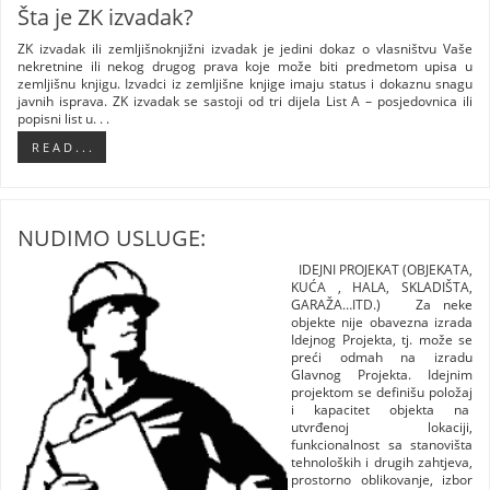
Šta je ZK izvadak?
ZK izvadak ili zemljišnoknjižni izvadak je jedini dokaz o vlasništvu Vaše
nekretnine ili nekog drugog prava koje može biti predmetom upisa u
zemljišnu knjigu. Izvadci iz zemljišne knjige imaju status i dokaznu snagu
javnih isprava. ZK izvadak se sastoji od tri dijela List A – posjedovnica ili
popisni list u. . .
R E A D . . .
NUDIMO USLUGE:
IDEJNI PROJEKAT (OBJEKATA,
KUĆA , HALA, SKLADIŠTA,
GARAŽA…ITD.) Za neke
objekte nije obavezna izrada
Idejnog Projekta, tj. može se
preći odmah na izradu
Glavnog Projekta. Idejnim
projektom se definišu položaj
i kapacitet objekta na
utvrđenoj lokaciji,
funkcionalnost sa stanovišta
tehnoloških i drugih zahtjeva,
prostorno oblikovanje, izbor