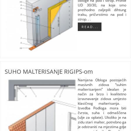
obloge na pod i strop. Profile
UD 30/30, na koje smo
prethodno zaljepili dihtung
traku, pričvrstimo na pod i
strop. . .
R E A D . . .
SUHO MALTERISANJE RIGIPS-om
Namjena Obloga postojećih
masivnih zidova “suhim
malterisanjem” idealan je
način za brzo i kvalitetno
izravnavanje zidova umjesto
klasičnog malterisanja.
Izvedba Podloga mora biti
čvrsta, suha i odmaščena
(ulje za oplate). Ukoliko je na
zidu stari malter, potrebno ga
je odstraniti na mjestima gdje