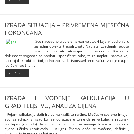
R E A D . . .
IZRADA SITUACIJA – PRIVREMENA MJESEČNA
I OKONČANA
Sve navedeno u su elementarne stvari koje bi sudionici u
izgradnji objekta trebali znati. Naplata izvedenih radova
može se izvršiti situacijom ili računom. Račun je
dokument pogodan za naplatu isporučene robe, te za naplatu radova koji
su trajali kratki period, odnosno kada ispostavljamo račun za cjelokupni
izvršeni rad (na. . .
R E A D . . .
IZRADA I VOĐENJE KALKULACIJA U
GRADITELJSTVU, ANALIZA CIJENA
Pojam kalkulacija definira se na različite načine. Međutim sve one imaju i
svoj zajednički smisao koji se odražava u tome da je kalkulacija računski
postupak (metoda) da se na taj način obračunavaju troškovi i utvrđuje
cijena učinka (proizvoda i usluga). Prema opće prihvaćenoj definiciji,
kalkulacija je postupak kojim se. . .