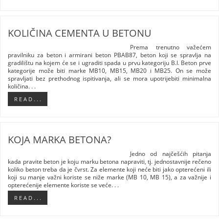
KOLIČINA CEMENTA U BETONU
Prema trenutno važećem
pravilniku za beton i armirani beton PBAB87, beton koji se spravlja na
gradilištu na kojem će se i ugraditi spada u prvu kategoriju B.I. Beton prve
kategorije može biti marke MB10, MB15, MB20 i MB25. On se može
spravljati bez prethodnog ispitivanja, ali se mora upotrijebiti minimalna
količina. . .
R E A D . . .
KOJA MARKA BETONA?
Jedno od najčešćih pitanja
kada pravite beton je koju marku betona napraviti, tj. jednostavnije rečeno
koliko beton treba da je čvrst. Za elemente koji neće biti jako opterećeni ili
koji su manje važni koriste se niže marke (MB 10, MB 15), a za važnije i
opterećenije elemente koriste se veće. . .
R E A D . . .