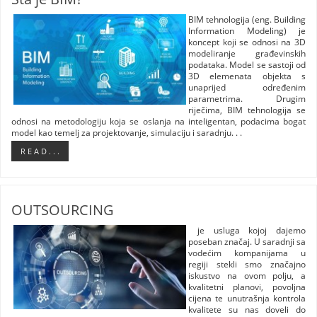
BIM tehnologija (eng. Building
Information Modeling) je
koncept koji se odnosi na 3D
modeliranje građevinskih
podataka. Model se sastoji od
3D elemenata objekta s
unaprijed određenim
parametrima. Drugim
riječima, BIM tehnologija se
odnosi na metodologiju koja se oslanja na inteligentan, podacima bogat
model kao temelj za projektovanje, simulaciju i saradnju. . .
R E A D . . .
OUTSOURCING
je usluga kojoj dajemo
poseban značaj. U saradnji sa
vodećim kompanijama u
regiji stekli smo značajno
iskustvo na ovom polju, a
kvalitetni planovi, povoljna
cijena te unutrašnja kontrola
kvalitete su nas doveli do