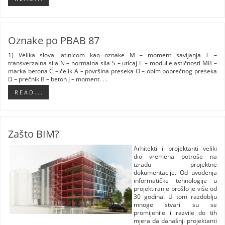
Oznake po PBAB 87
1) Velika slova latinicom kao oznake M – moment savijanja T –
transverzalna sila N – normalna sila S – uticaj E – modul elastičnosti MB –
marka betona Č – čelik A – površina preseka O – obim poprečnog preseka
D – prečnik B – beton J – moment. . .
R E A D . . .
Zašto BIM?
Arhitekti i projektanti veliki
dio vremena potroše na
izradu projektne
dokumentacije. Od uvođenja
informatičke tehnologije u
projektiranje prošlo je više od
30 godina. U tom razdoblju
mnoge stvari su se
promijenile i razvile do tih
mjera da današnji projektanti