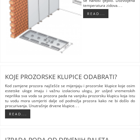
se nanosi ljepilo. Dozvoljena
temperatura zidova. . .
R E A D . . .
KOJE PROZORSKE KLUPICE ODABRATI?
Kod zamjene prozora najčešće se mijenjaju i prozorske klupice koje osim
estetske uloge imaju i važnu izolacionu ulogu, jer usljed vremenskih
neprilika sva voda sa prozora pada na vanjsku prozorsku klupicu koja istu
tu vodu mora usmjeriti dalje od podnožja prozora kako ne bi došlo do
procurivanja. Unutrašnje drvene klupice. . .
R E A D . . .
IZRADA PODA OD DRVENIH PALETA