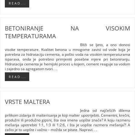
R E A D . . .
BETONIRANJE NA VISOKIM
TEMPERATURAMA
Bliži se ljeto, a ono donosi
visoke temperature. Kvalitet betona u mnogome zavisi od vode koja je
potrebna za hidrataciju cementa, a pošto voda na visokim temperaturama
isparava, onda je potrebno primjeniti posebne mjere pri betoniranju.
Hidratacija cementa je hemijski proces u kojem, cement reaguje sa vodom
i zajedno sa agregatom tvori. . .
R E A D . . .
VRSTE MALTERA
Jedna od najčešćih dilema
prilikom zidanja ili malterisanja je koji malter upotrijebiti. Cementni, krečni,
produžni ili produžno gipsni, šta ova imena uopšte znače? A koju razmeru
mešanja upotrebiti 1:1, 1:3 ili 1:2:6, i šta je uopšte razmera mešanja?! A
zašto je to uopšte i važno – možda se pitate. Napravi. . .