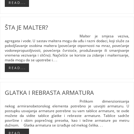
R E A D . . .
ŠTA JE MALTER?
Malter je smjesa veziva,
agregata i vode. U sastav maltera mogu da uđu i razni dodaci, koji služe za
poboljšavanje osobina maltera (povećanje otpornosti na mraz, povećanje
vodonepropustljivosti, povećenja čvrstoće, produžavanje ili smanjivanje
vremena vezivanja i slično). Najčešće se koriste za zidanje i malterisanje,
mada mogu da se upotrebe i. . .
R E A D . . .
GLATKA I REBRASTA ARMATURA
Prilikom dimenzionisanja
nekog armiranobetonskog elementa potrebno je usvojiti armaturu. U
postupku usvajanja armature potrebne su vam tablice armature, te ovde
možete da vidite tablice glatke i rebraste armature. Tablice sadrže
površine i obim poprečnog preseka, kao i težine armature po metru
dužnom. Glatka armatura se izrađuje od mekog čelika. . .
R E A D . . .