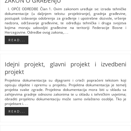
ZAKON O GRAĐENjU
I. OPĆE ODREDBE Član 1. Ovim zakonom uređuje se: izrada tehničke
dokumentacije (u daljnjem tekstu: projektiranje), gradnja građevine,
postupak izdavanja odobrenja za građenje i upotrebne dozvole, vršenje
nadzora, održavanje građevine, te određuju tehnička i druga svojstva
kojima moraju udovoljiti građevine na teritoriji Federacije Bosne i
Hercegovine. Odredbe ovog zakona,. . .
R E A D . . .
Idejni projekt, glavni projekt i izvedbeni
projekt
Projektna dokumentacija su dijagrami i crteži popraćeni tekstom koji
opisuju objekte i opremu u projektu. Projektna dokumentacija je temelj
projekta svake zgrade. Projektna dokumentacija mora biti u skladu sa
zahtjevima gradnje odnosno zakonima te u skladu s tehničkim uvjetima;
obraditi projektnu dokumentaciju može samo ovlašteno osoblje. Tko je
projektant i. . .
R E A D . . .