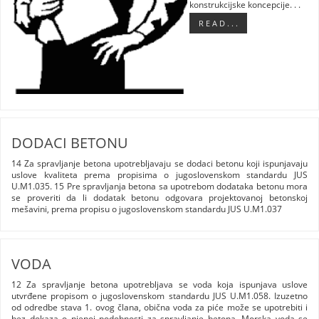
konstrukcijske koncepcije. . .
R E A D . . .
DODACI BETONU
14 Za spravljanje betona upotrebljavaju se dodaci betonu koji ispunjavaju
uslove kvaliteta prema propisima o jugoslovenskom standardu JUS
U.M1.035. 15 Pre spravljanja betona sa upotrebom dodataka betonu mora
se proveriti da li dodatak betonu odgovara projektovanoj betonskoj
mešavini, prema propisu o jugoslovenskom standardu JUS U.M1.037
VODA
12 Za spravljanje betona upotrebljava se voda koja ispunjava uslove
utvrđene propisom o jugoslovenskom standardu JUS U.M1.058. Izuzetno
od odredbe stava 1. ovog člana, obična voda za piće može se upotrebiti i
bez dokaza o njenoj podobnosti za spravljanje betona. Morska voda se