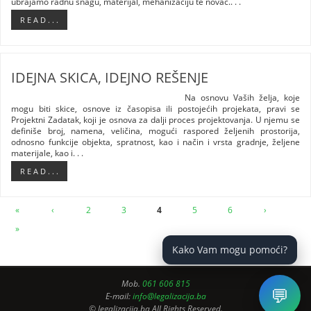
ubrajamo radnu snagu, materijal, mehanizaciju te novac.. . .
R E A D . . .
IDEJNA SKICA, IDEJNO REŠENJE
Na osnovu Vaših želja, koje
mogu biti skice, osnove iz časopisa ili postojećih projekata, pravi se
Projektni Zadatak, koji je osnova za dalji proces projektovanja. U njemu se
definiše broj, namena, veličina, mogući raspored željenih prostorija,
odnosno funkcije objekta, spratnost, kao i način i vrsta gradnje, željene
materijale, kao i. . .
R E A D . . .
«
‹
2
3
4
5
6
›
»
Kako Vam mogu pomoći?
Mob.
061 606 815
💬
E-mail:
info@legalizacija.ba
© legalizacija.ba All Rights Reserved.