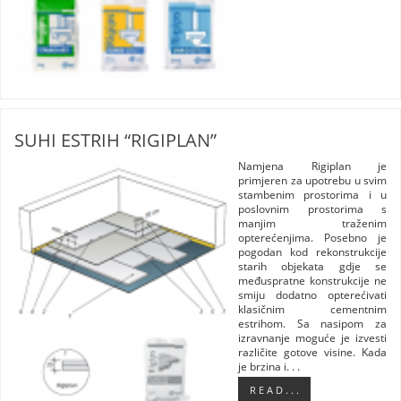
SUHI ESTRIH “RIGIPLAN”
Namjena Rigiplan je
primjeren za upotrebu u svim
stambenim prostorima i u
poslovnim prostorima s
manjim traženim
opterećenjima. Posebno je
pogodan kod rekonstrukcije
starih objekata gdje se
međuspratne konstrukcije ne
smiju dodatno opterećivati
klasičnim cementnim
estrihom. Sa nasipom za
izravnanje moguće je izvesti
različite gotove visine. Kada
je brzina i. . .
R E A D . . .