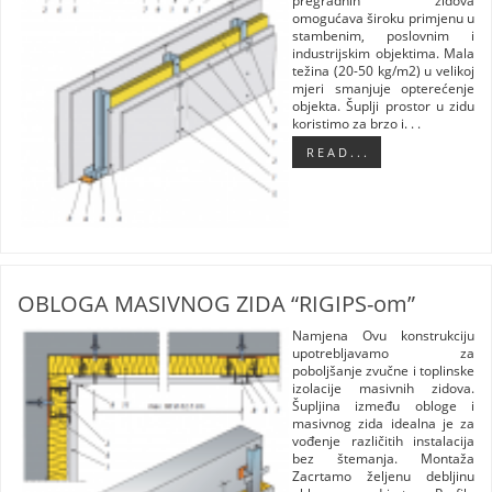
pregradnih zidova
omogućava široku primjenu u
stambenim, poslovnim i
industrijskim objektima. Mala
težina (20-50 kg/m2) u velikoj
mjeri smanjuje opterećenje
objekta. Šuplji prostor u zidu
koristimo za brzo i. . .
R E A D . . .
OBLOGA MASIVNOG ZIDA “RIGIPS-om”
Namjena Ovu konstrukciju
upotrebljavamo za
poboljšanje zvučne i toplinske
izolacije masivnih zidova.
Šupljina između obloge i
masivnog zida idealna je za
vođenje različitih instalacija
bez štemanja. Montaža
Zacrtamo željenu debljinu