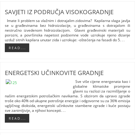
SAVJETI IZ PODRUČJA VISOKOGRADNJE
Imate li problem sa vlažnim i dotrajalim zidovima? Kapilarna vlaga javlja
se u građevinama bez hidroizolacije, u građevinama s dotrajalom ili
nestručno izvedenom hidroizolacijom. Glavni građevinski materijali su
porozni, a površinska napetost podzemne vode uzrokuje njeno dizanje
uzduž sitnih kapilara unutar zida i uzrokuje: -oštećenja na fasadi do 5. . .
R E A D . . .
ENERGETSKI UČINKOVITE GRADNJE
Sve više cijene energenata kao i
globalne klimatske promjene
glavni su razlozi za razmišljanje o
našim energetskim potrošačkim navikama. S obzirom da upravo zgrade
troše oko 40% od ukupne potrošnje energije i odgovorne su za 36% emisija
ugljičnog dioksida, energetski učinkovite stambene zgrade i kuće postaju
sve zanimljivije, a njihovi koncepti. . .
R E A D . . .