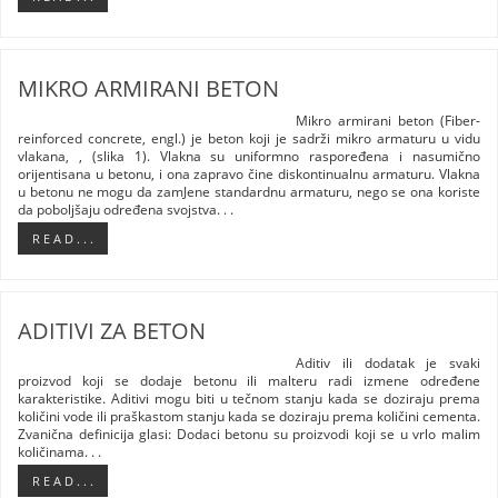
MIKRO ARMIRANI BETON
Mikro armirani beton (Fiber-
reinforced concrete, engl.) je beton koji je sadrži mikro armaturu u vidu
vlakana, , (slika 1). Vlakna su uniformno raspoređena i nasumično
orijentisana u betonu, i ona zapravo čine diskontinualnu armaturu. Vlakna
u betonu ne mogu da zamJene standardnu armaturu, nego se ona koriste
da poboljšaju određena svojstva. . .
R E A D . . .
ADITIVI ZA BETON
Aditiv ili dodatak je svaki
proizvod koji se dodaje betonu ili malteru radi izmene određene
karakteristike. Aditivi mogu biti u tečnom stanju kada se doziraju prema
količini vode ili praškastom stanju kada se doziraju prema količini cementa.
Zvanična definicija glasi: Dodaci betonu su proizvodi koji se u vrlo malim
količinama. . .
R E A D . . .