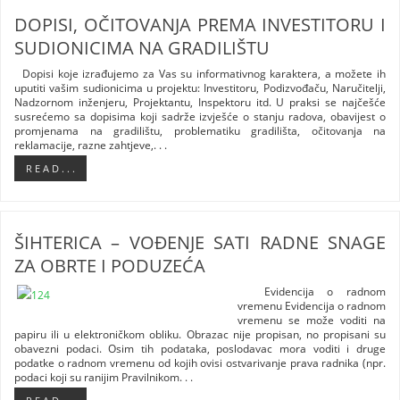
DOPISI, OČITOVANJA PREMA INVESTITORU I
SUDIONICIMA NA GRADILIŠTU
Dopisi koje izrađujemo za Vas su informativnog karaktera, a možete ih
uputiti vašim sudionicima u projektu: Investitoru, Podizvođaču, Naručitelji,
Nadzornom inženjeru, Projektantu, Inspektoru itd. U praksi se najčešće
susrećemo sa dopisima koji sadrže izvješće o stanju radova, obavijest o
promjenama na gradilištu, problematiku gradilišta, očitovanja na
reklamacije, razne zahtjeve,. . .
R E A D . . .
ŠIHTERICA – VOĐENJE SATI RADNE SNAGE
ZA OBRTE I PODUZEĆA
Evidencija o radnom
vremenu Evidencija o radnom
vremenu se može voditi na
papiru ili u elektroničkom obliku. Obrazac nije propisan, no propisani su
obavezni podaci. Osim tih podataka, poslodavac mora voditi i druge
podatke o radnom vremenu od kojih ovisi ostvarivanje prava radnika (npr.
podaci koji su ranijim Pravilnikom. . .