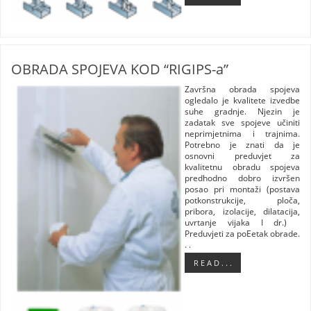
OBRADA SPOJEVA KOD “RIGIPS-a”
Završna obrada spojeva
ogledalo je kvalitete izvedbe
suhe gradnje. Njezin je
zadatak sve spojeve učiniti
neprimjetnima i trajnima.
Potrebno je znati da je
osnovni preduvjet za
kvalitetnu obradu spojeva
predhodno dobro izvršen
posao pri montaži (postava
potkonstrukcije, ploča,
pribora, izolacije, dilatacija,
uvrtanje vijaka I dr.)
Preduvjeti za poEetak obrade.
. .
R E A D . . .