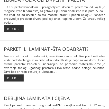
O superfunkcionalnim i prilagodljivim drvenim paletama od kojih je
moguće izraditi namještaj za gotovo cijeli dom pisali smo više puta. A, da li
ste znali da od drvenih paleta možete izraditi i podnu oblogu?! Konačan
proizvod je predivan drveni pod koji unosi toplinu u dom. Za izradu vašeg
poda. . .
R E A D . . .
PARKET ILI LAMINAT -ŠTA ODABRATI?
Ako ste još uvijek u nedoumici, navešćemo vam nekoliko prednosti obje
vrste podnih obloga kako biste lakše odredili šta je bolje za vaš dom. Dobre
strane parketa: Parketi su napravljeni od prirodnih materijala čime je
stvaranje toplog, ugodnog prostora i kvalitetne podne obloge neupitno.
Drvo kao prirodni resurs je luksuzan. . .
R E A D . . .
DEBLJINA LAMINATA I CIJENA
Kao i parketi, i laminati mogu biti različitih debljina (od šest do 12 mm),