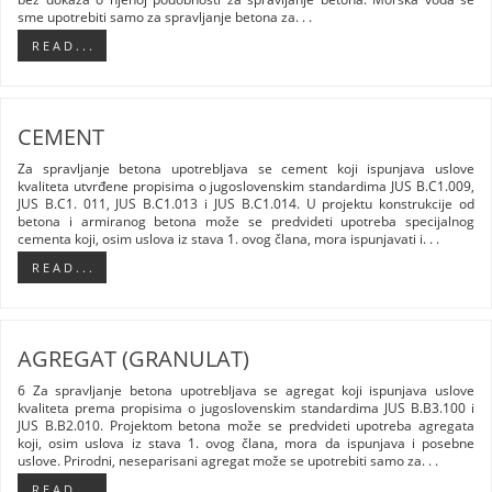
sme upotrebiti samo za spravljanje betona za. . .
R E A D . . .
CEMENT
Za spravljanje betona upotrebljava se cement koji ispunjava uslove
kvaliteta utvrđene propisima o jugoslovenskim standardima JUS B.C1.009,
JUS B.C1. 011, JUS B.C1.013 i JUS B.C1.014. U projektu konstrukcije od
betona i armiranog betona može se predvideti upotreba specijalnog
cementa koji, osim uslova iz stava 1. ovog člana, mora ispunjavati i. . .
R E A D . . .
AGREGAT (GRANULAT)
6 Za spravljanje betona upotrebljava se agregat koji ispunjava uslove
kvaliteta prema propisima o jugoslovenskim standardima JUS B.B3.100 i
JUS B.B2.010. Projektom betona može se predvideti upotreba agregata
koji, osim uslova iz stava 1. ovog člana, mora da ispunjava i posebne
uslove. Prirodni, neseparisani agregat može se upotrebiti samo za. . .
R E A D . . .