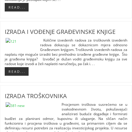
R E A D . . .
IZRADA I VOĐENJE GRAĐEVINSKE KNJIGE
Količine izvedenih radova za troškovnik izvedenih
radova dokazuju se dokaznicom mjera odnosno
Građevnom knjigom. Troškovnik izvedenih radova za
naplatu nije moguće izraditi bez prethodno izrađene građevne knjige. Što
je građevna knjiga? Izvođač je dužan voditi građevinsku knjigu za sve
radove koje izvodi a želi naplatiti naručitelju, pa čak i. . .
R E A D . . .
IZRADA TROŠKOVNIKA
Procjenom troškova susrećemo se u
svakodnevnom životu, pokušavajući
analizirati buduće događaje i formirati
budžet za planirani odmor, kupovinu ili ulaganje. Na sličan način
funkcionira i procjena troškova u građevini, sa primarnim ciljem da se
definiraju resursi potrebni za realizaciju investicijskog projekta. U resurse