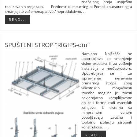
značajnog broja uspješno
realizovanih projekata. Prednosti outsourcing-a: Pomoću outsourcing-a
smanjujete vaše nenaplativo / neproduktivno. . .
R E A D . . .
SPUŠTENI STROP “RIGIPS-om”
Namjena Najčešće se
upotrebljava za smanjenje
visine prostora ili za vođenje
instalacija u međuprostoru.
Upotrebljava se i za
ispravljanje neravnina
primarnog stropa. Zbog
višestrukih mogućnosti
izvedbe moguće je izvesti
nevjerojatno komplikovane
oblike i forme radi estetskih
zahtjeva. U sistemu sa
mineralnom vunom
poboljšavaju zvučnu i
toplotnu izolaciju stropnih
konstrukcija. . . .
R E A D . . .