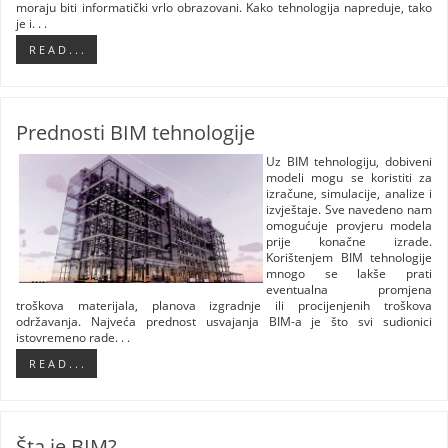
moraju biti informatički vrlo obrazovani. Kako tehnologija napreduje, tako
je i. . .
R E A D . . .
Prednosti BIM tehnologije
Uz BIM tehnologiju, dobiveni
modeli mogu se koristiti za
izračune, simulacije, analize i
izvještaje. Sve navedeno nam
omogućuje provjeru modela
prije konačne izrade.
Korištenjem BIM tehnologije
mnogo se lakše prati
eventualna promjena
troškova materijala, planova izgradnje ili procijenjenih troškova
održavanja. Najveća prednost usvajanja BIM-a je što svi sudionici
istovremeno rade. . .
R E A D . . .
Šta je BIM?