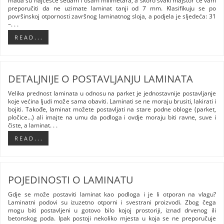
mada su najčešće sedam i osam milimetara, a skoro svaki majstor će vam
preporučiti da ne uzimate laminat tanji od 7 mm. Klasifikuju se po
površinskoj otpornosti završnog laminatnog sloja, a podjela je sljedeća: 31
–. . .
R E A D . . .
DETALJNIJE O POSTAVLJANJU LAMINATA
Velika prednost laminata u odnosu na parket je jednostavnije postavljanje
koje većina ljudi može sama obaviti. Laminati se ne moraju brusiti, lakirati i
bojiti. Takođe, laminat možete postavljati na stare podne obloge (parket,
pločice…) ali imajte na umu da podloga i ovdje moraju biti ravne, suve i
čiste, a laminat. . .
R E A D . . .
POJEDINOSTI O LAMINATU
Gdje se može postaviti laminat kao podloga i je li otporan na vlagu?
Laminatni podovi su izuzetno otporni i svestrani proizvodi. Zbog čega
mogu biti postavljeni u gotovo bilo kojoj prostoriji, iznad drvenog ili
betonskog poda. Ipak postoji nekoliko mjesta u koja se ne preporučuje