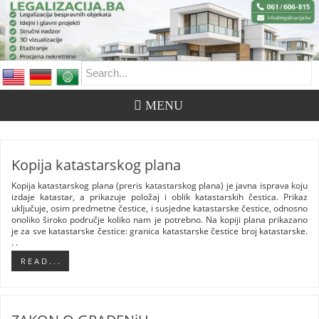
Kopija katastarskog plana
Kopija katastarskog plana (preris katastarskog plana) je javna isprava koju
izdaje katastar, a prikazuje položaj i oblik katastarskih čestica. Prikaz
uključuje, osim predmetne čestice, i susjedne katastarske čestice, odnosno
onoliko široko područje koliko nam je potrebno. Na kopiji plana prikazano
je za sve katastarske čestice: granica katastarske čestice broj katastarske.
. .
R E A D . . .