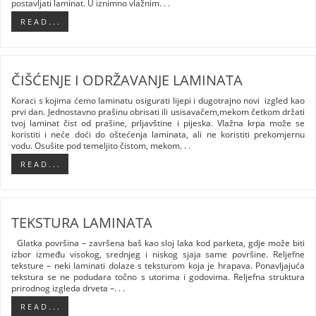
postavljati laminat. U iznimno vlažnim. . .
R E A D . . .
ČIŠĆENJE I ODRŽAVANJE LAMINATA
Koraci s kojima ćemo laminatu osigurati lijepi i dugotrajno novi izgled kao
prvi dan. Jednostavno prašinu obrisati ili usisavačem,mekom četkom držati
tvoj laminat čist od prašine, prljavštine i pijeska. Vlažna krpa može se
koristiti i neće doći do oštećenja laminata, ali ne koristiti prekomjernu
vodu. Osušite pod temeljito čistom, mekom. . .
R E A D . . .
TEKSTURA LAMINATA
Glatka površina – završena baš kao sloj laka kod parketa, gdje može biti
izbor između visokog, srednjeg i niskog sjaja same površine. Reljefne
teksture – neki laminati dolaze s teksturom koja je hrapava. Ponavljajuća
tekstura se ne podudara točno s utorima i godovima. Reljefna struktura
prirodnog izgleda drveta –. . .
R E A D . . .