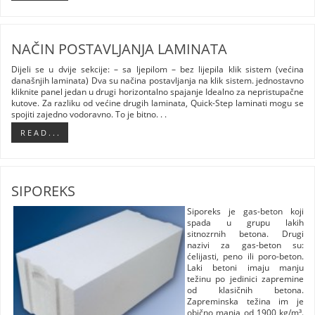
NAČIN POSTAVLJANJA LAMINATA
Dijeli se u dvije sekcije: – sa ljepilom – bez lijepila klik sistem (većina
današnjih laminata) Dva su načina postavljanja na klik sistem. jednostavno
kliknite panel jedan u drugi horizontalno spajanje Idealno za nepristupačne
kutove. Za razliku od većine drugih laminata, Quick-Step laminati mogu se
spojiti zajedno vodoravno. To je bitno. . .
R E A D . . .
SIPOREKS
Siporeks je gas-beton koji
spada u grupu lakih
sitnozrnih betona. Drugi
nazivi za gas-beton su:
ćelijasti, peno ili poro-beton.
Laki betoni imaju manju
težinu po jedinici zapremine
od klasičnih betona.
Zapreminska težina im je
obično manja od 1900 kg/m³.