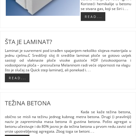
Koristeći hemikalije u betonu
se stvara gas, koji se širi i. . .
R E A D . . .
ŠTA JE LAMINAT?
Laminat je suvremeni pod izrađen spajanjem nekoliko slojeva materijala u
jednu cjelinu.C Središnji sloj ili središte laminat ploče se gotovo uvijek
sastoji od vlaknaste ploče visoke gustoće HDF (visokootporna i
vodootporna ploča – presvučena Melaninom radi veće otpornosti na vlagu
što je slučaj za Quick step laminat), ali ponekad i. . .
R E A D . . .
TEŽINA BETONA
Kada se kaže težina betona,
obično se misli na težinu jednog kubnog metra betona. Drugi (i pravilniji)
naziv je zapreminska masa betona ili gustina betona. Pošto agregat u
betonu učestvuje i do 80% jasno je da težina betona u prvom redu zavisi od
vrste upotrebljenog agregata. Zbog toga se betoni. . .