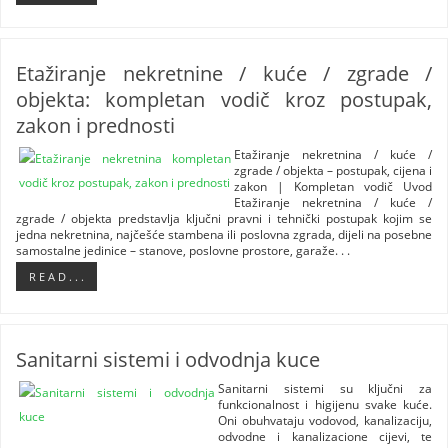
Etažiranje nekretnine / kuće / zgrade /
objekta: kompletan vodič kroz postupak,
zakon i prednosti
Etažiranje nekretnina / kuće /
zgrade / objekta – postupak, cijena i
zakon | Kompletan vodič Uvod
Etažiranje nekretnina / kuće /
zgrade / objekta predstavlja ključni pravni i tehnički postupak kojim se
jedna nekretnina, najčešće stambena ili poslovna zgrada, dijeli na posebne
samostalne jedinice – stanove, poslovne prostore, garaže. . .
R E A D . . .
Sanitarni sistemi i odvodnja kuce
Sanitarni sistemi su ključni za
funkcionalnost i higijenu svake kuće.
Oni obuhvataju vodovod, kanalizaciju,
odvodne i kanalizacione cijevi, te