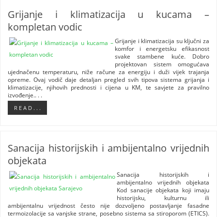
Grijanje i klimatizacija u kucama –
kompletan vodic
Grijanje i klimatizacija su ključni za
komfor i energetsku efikasnost
svake stambene kuće. Dobro
projektovan sistem omogućava
ujednačenu temperaturu, niže račune za energiju i duži vijek trajanja
opreme. Ovaj vodič daje detaljan pregled svih tipova sistema grijanja i
klimatizacije, njihovih prednosti i cijena u KM, te savjete za pravilno
izvođenje.. . .
R E A D . . .
Sanacija historijskih i ambijentalno vrijednih
objekata
Sanacija historijskih i
ambijentalno vrijednih objekata
Kod sanacije objekata koji imaju
historijsku, kulturnu ili
ambijentalnu vrijednost često nije dozvoljeno postavljanje fasadne
termoizolacije sa vanjske strane, posebno sistema sa stiroporom (ETICS).