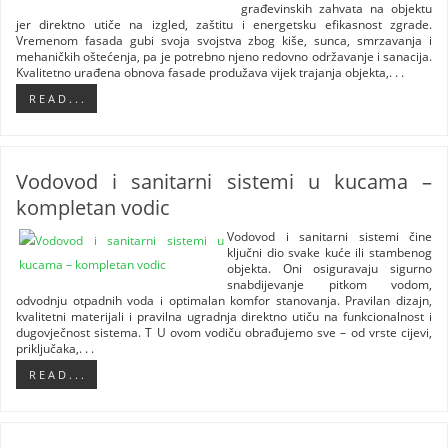
građevinskih zahvata na objektu
jer direktno utiče na izgled, zaštitu i energetsku efikasnost zgrade.
Vremenom fasada gubi svoja svojstva zbog kiše, sunca, smrzavanja i
mehaničkih oštećenja, pa je potrebno njeno redovno održavanje i sanacija.
Kvalitetno urađena obnova fasade produžava vijek trajanja objekta,. . .
R E A D . . .
Vodovod i sanitarni sistemi u kucama –
kompletan vodic
Vodovod i sanitarni sistemi čine
ključni dio svake kuće ili stambenog
objekta. Oni osiguravaju sigurno
snabdijevanje pitkom vodom,
odvodnju otpadnih voda i optimalan komfor stanovanja. Pravilan dizajn,
kvalitetni materijali i pravilna ugradnja direktno utiču na funkcionalnost i
dugovječnost sistema. T U ovom vodiču obrađujemo sve – od vrste cijevi,
priključaka,. . .
R E A D . . .