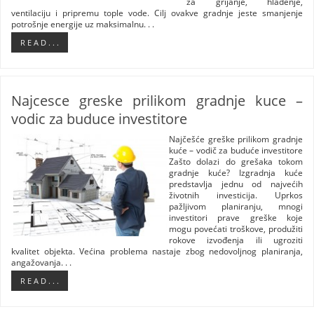
za grijanje, hlađenje,
ventilaciju i pripremu tople vode. Cilj ovakve gradnje jeste smanjenje
potrošnje energije uz maksimalnu. . .
R E A D . . .
Najcesce greske prilikom gradnje kuce –
vodic za buduce investitore
Najčešće greške prilikom gradnje
kuće – vodič za buduće investitore
Zašto dolazi do grešaka tokom
gradnje kuće? Izgradnja kuće
predstavlja jednu od najvećih
životnih investicija. Uprkos
pažljivom planiranju, mnogi
investitori prave greške koje
mogu povećati troškove, produžiti
rokove izvođenja ili ugroziti
kvalitet objekta. Većina problema nastaje zbog nedovoljnog planiranja,
angažovanja. . .
R E A D . . .