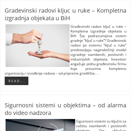
Gradevinski radovi kljuc u ruke – Kompletna
izgradnja objekata u BiH
Građevinski radovi ključ u ruke –
Kompletna izgradnja objekata u
BiH Šta podrazumijeva sistem
gradnje “ključ u ruke”? Građevinski
radovi po sistemu “ključ u ruke”
predstavljaju najpraktičniji model
izgradnje stambenih, poslovnih i
industrijskih objekata. Investitor
angažuje jednu građevinsku firmu
koja preuzima kompletnu
organizaciju i izvođenje radova – od pripreme gradilišta. . .
R E A D . . .
Sigurnosni sistemi u objektima – od alarma
do video nadzora
Sigurnosni sistemi su ključni za
zaštitu stambenih i poslovnih
objekata. Oni uključuju