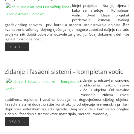
Idejni projekat – šta je, cijena i
kako se izrađuje | Kompletan
vodič Uvod Idejni projekat
predstavlja osnovu svakog
građevinskog zahvata i prvi korak u procesu projektovanja objekta. Bez
kvalitetno izrađenog idejnog rješenja nije moguće započeti daljnju razradu
projekta niti dobiti potrebne dozvole za gradnju. Ovaj dokument definiše
izgled, funkcionalnost. . .
R E A D . . .
Zidanje i fasadni sistemi – kompletan vodic
Zidanje predstavlja osnovnu
strukturalnu funkciju svake
kuće ili objekta. Od pravilno
izvedenih zidova zavisi
stabilnost, toplotna i zvučna izolacija, te dugovječnost cijelog objekta.
Fasadni sistemi dodatno štite konstrukciju od utjecaja vremenskih prilika i
doprinose estetskom izgledu zgrade. Ovaj vodič daje kompletan pregled
zidanja i fasadnih sistema: vrste materijala, metode izvođenja,. . .
R E A D . . .