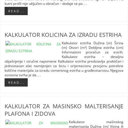
kutni profil nije uključen u obračun – dodaje se po. . .
R E A D . . .
KALKULATOR KOLICINA ZA IZRADU ESTRIHA
Kalkulator estriha Dužina (m) Širina
(m) Otvori (m²) Debljina estriha (cm)
Informativni proračun za estrih.
Kalkulator estriha – detaljno
objašnjenje i stručne napomene Kalkulator estriha predstavlja praktičan i
jednostavan alat namijenjen za brzu i orijentacionu procjenu potrebne
količine materijala za izradu cementnog estriha u građevinarstvu. Njegova
osnovna svrha je da. . .
R E A D . . .
KALKULATOR ZA MASINSKO MALTERISANJE
PLAFONA I ZIDOVA
Kalkulator mašinskog
malterisanja Dužina (m) Visina ili