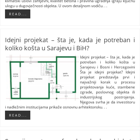
klimatski uslovi zahtjevni, kvalitet betona i pravilna ugradnja igraju ključnu
ulogu u dugovječnosti objekta. U ovom detaljnom vodiču. . .
R E A D . . .
Idejni projekat – šta je, kada je potreban i
koliko košta u Sarajevu i BiH?
Idejni projekat – šta je, kada je
potreban i koliko košta u
Sarajevu i Bosni i Hercegovini
Šta je idejni projekat? Idejni
projekat predstavlja prvi i
najvažniji korak u procesu
projektovanja kuće, stambene
zgrade, poslovnog objekta ili
industrijskog postrojenja.
Njegova svrha je da investitoru
i nadležnim institucijama prikaže osnovnu arhitektonsku. . .
R E A D . . .