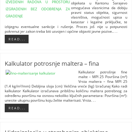
objekata u Kantonu Sarajevo
omogućava vlasnicima da dobiju
pravni status objekta, sigurnost
vlasništva, mogućnost upisa u
katastar i legalne priključke, te
izbjegnu eventualne sankcije i rušenje. Proces još nije u potpunosti
pokrenut jer zakon treba biti usvojen i općine objaviti javne pozive.. . .
R E A D . . .
Kalkulator potrosnje maltera – fina
Kalkulator potrošnje fine
malte – MPI 25 Površina (m²)
Vrsta maltera – fina MPI 25
(1.4 kg/m²/mm) Debljina sloja (cm) Veličina vreće (kg) Izračunaj Kako radi
kalkulator Kalkulator izračunava približnu količinu maltera potrebnog za
određenu površinu na osnovu nekoliko ključnih parametara: Površina (m²):
unesite ukupnu površinu koju želite malterisati. Vrsta. . .
R E A D . . .