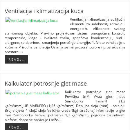
Ventilacija i klimatizacija kuca
Ventilacija i klimatizacija su ključni
elementi za udobnost, zdravlje i
energetsku efikasnost svakog
stambenog objekta. Pravilno projektovan sistem omogućava kontrolu
temperature, vlage i kvaliteta zraka, sprječava kondenzaciju, buđ i
alergene, te doprinosi smanjenju potrošnje energije. 1. Vrste ventilacije u
kućama Prirodna ventilacija Oslanja se na prozore, otvore i prozračivanje
prostora. . .
R E A D . . .
Kalkulator potrosnje glet mase
Kalkulator potrošnje glet mase
Površina (m²) Vrsta glet mase
Samoborka Teranil (1,2
kg/m²/mm)JUB MARKPRO (1,25 kg/m²/mm) Debljina sloja (mm) – po sloju
Broj slojeva 1 sloj2 sloja Veličina vreće (kg) Izračunaj Informacije o glet
masi Samoborka Teranil: potrošnja 1,2 kg/m²/mm, pogodna za zidove i
plafone, dobro se obrađuje i brže. . .
R E A D . . .