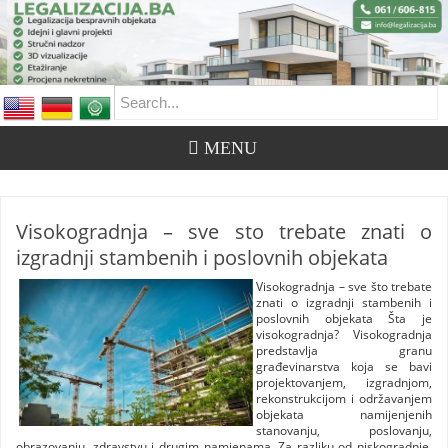
Visokogradnja – sve sto trebate znati o
izgradnji stambenih i poslovnih objekata
Visokogradnja – sve što trebate
znati o izgradnji stambenih i
poslovnih objekata Šta je
visokogradnja? Visokogradnja
predstavlja granu
građevinarstva koja se bavi
projektovanjem, izgradnjom,
rekonstrukcijom i održavanjem
objekata namijenjenih
stanovanju, poslovanju,
obrazovanju, zdravstvu i drugim namjenama. Za razliku od niskogradnje,