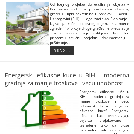
Od idejnog projekta do etažiranja objekta –
Kompletan vodič za projektovanje, dozvole,
gradnju i upis nekretnine u Sarajevu i Bosni i
Hercegovini (BiH) | Legalizacija.ba Planiranje i
izgradnja kuće, poslovnog objekta, stambene
zgrade ili bilo koje druge građevine predstavlja
složen proces koji zahtijeva kvalitetnu
pripremu, stručnu projektnu dokumentaciju i
poštivanje. . .
R E A D . . .
Energetski efikasne kuce u BiH – moderna
gradnja za manje troskove i vecu udobnost
Energetski efikasne kuće u
BiH – moderna gradnja za
manje troškove i veću
udobnost Šta su energetski
efikasne kuće? Energetski
efikasne kuće predstavljaju
objekte projektovane i
izgrađene tako da troše
minimalnu količinu energije