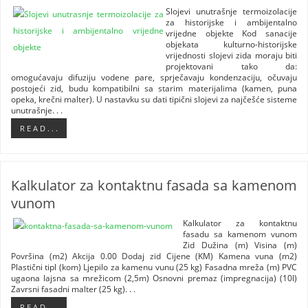
Slojevi unutrašnje termoizolacije
za historijske i ambijentalno
vrijedne objekte Kod sanacije
objekata kulturno-historijske
vrijednosti slojevi zida moraju biti
projektovani tako da:
omogućavaju difuziju vodene pare, sprječavaju kondenzaciju, očuvaju
postojeći zid, budu kompatibilni sa starim materijalima (kamen, puna
opeka, krečni malter). U nastavku su dati tipični slojevi za najčešće sisteme
unutrašnje. . .
R E A D . . .
Kalkulator za kontaktnu fasada sa kamenom
vunom
Kalkulator za kontaktnu
fasadu sa kamenom vunom
Zid Dužina (m) Visina (m)
Površina (m2) Akcija 0.00 Dodaj zid Cijene (KM) Kamena vuna (m2)
Plastični tipl (kom) Ljepilo za kamenu vunu (25 kg) Fasadna mreža (m) PVC
ugaona lajsna sa mrežicom (2,5m) Osnovni premaz (impregnacija) (10l)
Zavrsni fasadni malter (25 kg). . .
R E A D . . .