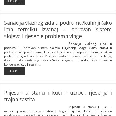
R E A D . . .
Sanacija vlaznog zida u podrumu/kuhinji (ako
ima termiku izvana) – ispravan sistem
slojeva i rjesenje problema vlage
Sanacija vlažnog zida u
podrumu – ispravan sistem slojeva i rješenje vlage Vlažni zidovi u
podrumima i prostorijama koje su djelimično ili potpuno u zemlji čest su
problem u građevinarstvu. Posebno kada se prostor koristi kao kuhinja,
dolazi i do dodatnog opterećenja vlagom iz zraka, što uzrokuje
kondenzaciju, plijesan i. . .
R E A D . . .
Plijesan u stanu i kuci – uzroci, rjesenja i
trajna zastita
Plijesan u stanu i kući –
uzroci, rješenja i trajna zaštita | Legalizacija.ba Plijesan u prostoru
predstavlja jedan od najčešćih problema u Bosni i Hercegovini. Iako se