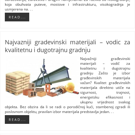
koja obuhvata puteve, mostove i infrastrukturu, visokogradnja je
usmjerena na. . .
R E A D . . .
Najvazniji gradevinski materijali – vodic za
kvalitetnu i dugotrajnu gradnju
Najvažniji građevinski
materijali – vodič za
kvalitetnu i dugotrajnu
gradnju Zašto je izbor
građevinskih materijala
važan? Kvalitet građevinskih
materijala direktno utiče na
sigurnost, trajnost,
energetsku efikasnost i
ukupnu vrijednost svakog
objekta. Bez obzira da li se radi o porodičnoj kući, stambenoj zgradi ili
poslovnom objektu, pravilan izbor materijala predstavlja jedan. . .
R E A D . . .