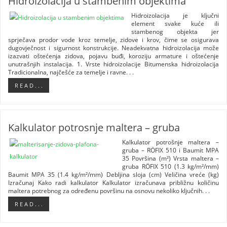
Hidroizolacija u stambenim objektima
Hidroizolacija je ključni
element svake kuće ili
stambenog objekta jer
sprječava prodor vode kroz temelje, zidove i krov, čime se osigurava
dugovječnost i sigurnost konstrukcije. Neadekvatna hidroizolacija može
izazvati oštećenja zidova, pojavu buđi, koroziju armature i oštećenje
unutrašnjih instalacija. 1. Vrste hidroizolacije Bitumenska hidroizolacija
Tradicionalna, najčešće za temelje i ravne. . .
R E A D . . .
Kalkulator potrosnje maltera – gruba
Kalkulator potrošnje maltera –
gruba – RÖFIX 510 i Baumit MPA
35 Površina (m²) Vrsta maltera –
gruba RÖFIX 510 (1.3 kg/m²/mm)
Baumit MPA 35 (1.4 kg/m²/mm) Debljina sloja (cm) Veličina vreće (kg)
Izračunaj Kako radi kalkulator Kalkulator izračunava približnu količinu
maltera potrebnog za određenu površinu na osnovu nekoliko ključnih. . .
R E A D . . .