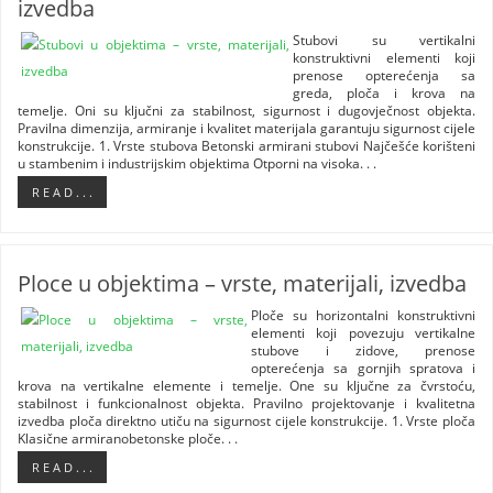
izvedba
Stubovi su vertikalni
konstruktivni elementi koji
prenose opterećenja sa
greda, ploča i krova na
temelje. Oni su ključni za stabilnost, sigurnost i dugovječnost objekta.
Pravilna dimenzija, armiranje i kvalitet materijala garantuju sigurnost cijele
konstrukcije. 1. Vrste stubova Betonski armirani stubovi Najčešće korišteni
u stambenim i industrijskim objektima Otporni na visoka. . .
R E A D . . .
Ploce u objektima – vrste, materijali, izvedba
Ploče su horizontalni konstruktivni
elementi koji povezuju vertikalne
stubove i zidove, prenose
opterećenja sa gornjih spratova i
krova na vertikalne elemente i temelje. One su ključne za čvrstoću,
stabilnost i funkcionalnost objekta. Pravilno projektovanje i kvalitetna
izvedba ploča direktno utiču na sigurnost cijele konstrukcije. 1. Vrste ploča
Klasične armiranobetonske ploče. . .
R E A D . . .