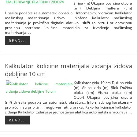
širina (m) Ukupna površina otvora
(m²) Debljina maltera (cm)
Unesite podatke za automatski obračun… Informativni proračun. Kalkulator
mašinskog malterisanja zidova i plafona Kalkulator mašinskog
malterisanja je praktičan digitalni alat koji služi za brzu i orijentacionu
procjenu potrebne količine materijala za izvođenje mašinskog
malterisanja. . .
R E A D . . .
Kalkulator kolicine materijala zidanja zidova
debljine 10 cm
Kalkulator zida 10 cm Dužina zida
(m) Visina zida (m) Blok Dužina
bloka (cm) Visina bloka (cm)
Otvori Ukupna površina otvora
(m²) Unesite podatke za automatski obračun… Informativnog karaktera –
proračuni su približni i mogu varirati u praksi. Kako funkcioniše kalkulator
zidanja Kalkulator zidanja je jednostavan alat koji automatski izračunava. . .
R E A D . . .