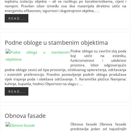
toplotnu izolaciju objekta – ali se razlikuju po karakteristikama, cijeni i
namjeni. Pravilan izbor između ova dva materijala direktno utiče na
energetsku efikasnost, sigurnost i dugotrajnost objekta.. . .
R E A D . . .
Podne obloge u stambenim objektima
Podne obloge su završni sloj poda
koji utiče na estetiku,
funkcionalnost i udobnost
prostora. Izbor odgovarajuće
podne obloge zavisi od tipa prostorije, očekivanog opterećenja, održavanja
i estetskih preferencija. Pravilno postavljanje podnih obloga produžava
vijek trajanja poda i olakšava održavanje. 1. Keramičke pločice Namjena:
kuhinje, kupatila, hodnici Otpornost na vlagu i. . .
R E A D . . .
Obnova fasade
Obnova fasade Obnova fasade
predstavlja jedan od najvažnijih