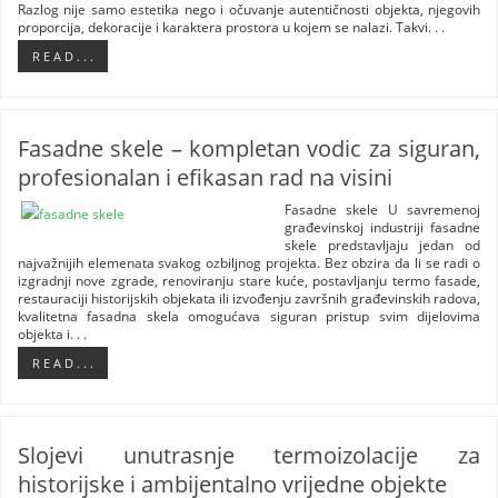
Razlog nije samo estetika nego i očuvanje autentičnosti objekta, njegovih
proporcija, dekoracije i karaktera prostora u kojem se nalazi. Takvi. . .
R E A D . . .
Fasadne skele – kompletan vodic za siguran,
profesionalan i efikasan rad na visini
Fasadne skele U savremenoj
građevinskoj industriji fasadne
skele predstavljaju jedan od
najvažnijih elemenata svakog ozbiljnog projekta. Bez obzira da li se radi o
izgradnji nove zgrade, renoviranju stare kuće, postavljanju termo fasade,
restauraciji historijskih objekata ili izvođenju završnih građevinskih radova,
kvalitetna fasadna skela omogućava siguran pristup svim dijelovima
objekta i. . .
R E A D . . .
Slojevi unutrasnje termoizolacije za
historijske i ambijentalno vrijedne objekte