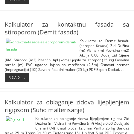
Kalkulator za kontaktnu fasada sa
stiroporom (Demit fasada)
Kalkulator za Demit fasadu
(stiropor fasada) Zid Dužina
(m) Visina (m) Površina (m2)
Akcija 0.00 Dodaj zid Cijene
(KM) Stiropor (m2) Plastični tipl (kom) Ljepilo za stiropor (25 kg) Fasadna
mreža (m) PVC ugaona lajsna sa mrežicom (2,5m) Osnovni premaz
(impregnacija) (10l) Zavrsni fasadni malter (25 kg) PDF Export Dodati. . .
R E A D . . .
Kalkulator za oblaganje zidova lijepljenjem
rigipsom (Suho malterisanje)
Kalkulator za oblaganje zidova lijepljenjem rigipsa Zid
Dužina (m) Visina (m) Površina (m²) Akcija 0.00 Dodaj zid
Cijene (KM) Knauf ploča 12,5mm Perlfix 25 kg Bandaž
traka 25 m Trenn-Fix 50 m Tiefengrund 15L Uniflott 5 kg PDF Export AL