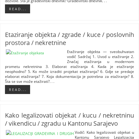
dozvole. Šta je građevinski dnevnik? Građevinski dnevnik. . .
R E A D . . .
Etaziranje objekta / zgrade / kuce / poslovnih
prostora / nekretnine
Etažiranje objekta — sveobuhvatan
vodič Sadržaj 1. Uvod u etažiranje 2.
Značaj etažiranja u modernom
prometu nekretnina 3. Elaborat etažiranja 4. Kada je etažiranje
neophodno? 5. Ko može izraditi projekat etažiranja? 6. Gdje se predaje
elaborat etažiranja? 7. Koja dokumentacija je potrebna za etažiranje? 8.
Šta se sve može etažirati?. . .
R E A D . . .
Kako legalizovati objekat / kucu / nekretninu
/ vikendicu / zgradu u Kantonu Sarajevo
Vodič: Kako legalizovati objekat u
Kantonu Sarajevo Legalizacija