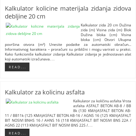
Kalkulator kolicine materijala zidanja zidova
debljine 20 cm
Kalkulator zida 20 cm Dužina
zida (m) Visina zida (m) Blok
Dužina bloka (cm) Visina
bloka (cm) Otvori Ukupna
površina otvora (m²) Unesite podatke za automatski obračun…
Informativnog karaktera – proračuni su približni i mogu varirati u praksi.
Kako funkcioniše kalkulator zidanja Kalkulator zidanja je jednostavan alat
koji automatski izračunava. . .
R E A D . . .
Kalkulator za kolicinu asfalta
Kalkulator za količinu asfalta Vrsta
asfalta ASFALT BETON AB-8 / BB
8k (130 KM/t)ASFALT BETON AB-
11 / BB11k (125 KM/t)ASFALT BETON AB-16 / AGNS 16 (125 KM/t)ASFALT
BIT NOSIVI BNHS 16 / AHNS 16 (118 KM/t)ASFALT BIT NOSIVI BNS 22A /
AGNS 22 (113 KM/t)ASFALT BIT NOSIVI BNS 22S /. . .
R E A D . . .