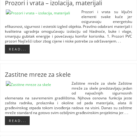
Prozori i vrata – izolacija, materijali
Prozori i vrata su ključni
elementi svake kuće jer
osiguravaju energetsku
efikasnost, sigurnost i estetski izgled objekta. Pravilno odabrani materijali i
kvalitetna ugradnja omogućavaju izolaciju od hladnoće, buke i vlage,
smanjuju gubitak energije i povećavaju komfor korisnika. 1. Prozori PVC
prozori Najčešći izbor zbog cijene i niske potrebe za održavanjem. . .
R E A D . . .
Zastitne mreze za skele
Zaštitne mreže za skele Zaštitne
mreže za skele predstavljaju jedan
od najvažnijih sigurnosnih
elemenata na savremenim gradilištima. Njihova osnovna funkcija jeste
zaštita radnika, prolaznika i okoline od pada materijala, alata ili
građevinskog otpada tokom izvođenja radova na visini. Danas su zaštitne
mreže standard na gotovo svim ozbiljnim građevinskim projektima jer. . .
R E A D . . .