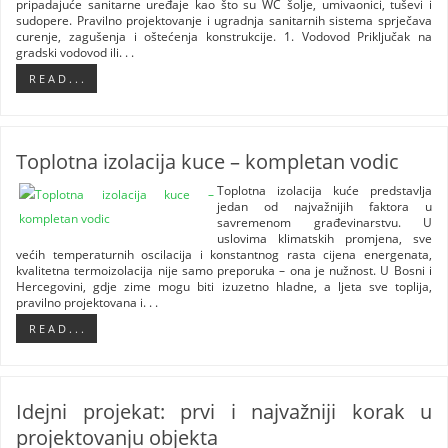
pripadajuće sanitarne uređaje kao što su WC šolje, umivaonici, tuševi i
sudopere. Pravilno projektovanje i ugradnja sanitarnih sistema sprječava
curenje, zagušenja i oštećenja konstrukcije. 1. Vodovod Priključak na
gradski vodovod ili. . .
R E A D . . .
Toplotna izolacija kuce – kompletan vodic
Toplotna izolacija kuće predstavlja
jedan od najvažnijih faktora u
savremenom građevinarstvu. U
uslovima klimatskih promjena, sve
većih temperaturnih oscilacija i konstantnog rasta cijena energenata,
kvalitetna termoizolacija nije samo preporuka – ona je nužnost. U Bosni i
Hercegovini, gdje zime mogu biti izuzetno hladne, a ljeta sve toplija,
pravilno projektovana i. . .
R E A D . . .
Idejni projekat: prvi i najvažniji korak u
projektovanju objekta