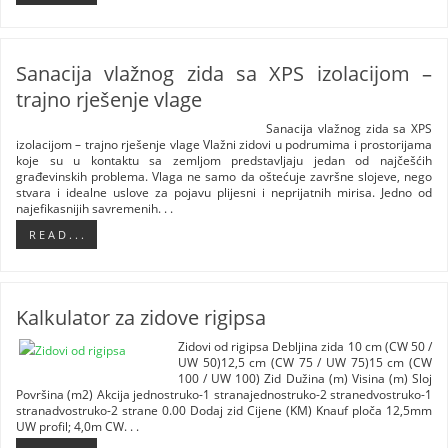
Sanacija vlažnog zida sa XPS izolacijom –
trajno rješenje vlage
Sanacija vlažnog zida sa XPS
izolacijom – trajno rješenje vlage Vlažni zidovi u podrumima i prostorijama
koje su u kontaktu sa zemljom predstavljaju jedan od najčešćih
građevinskih problema. Vlaga ne samo da oštećuje završne slojeve, nego
stvara i idealne uslove za pojavu plijesni i neprijatnih mirisa. Jedno od
najefikasnijih savremenih. . .
R E A D . . .
Kalkulator za zidove rigipsa
Zidovi od rigipsa Debljina zida 10 cm (CW 50 /
UW 50)12,5 cm (CW 75 / UW 75)15 cm (CW
100 / UW 100) Zid Dužina (m) Visina (m) Sloj
Površina (m2) Akcija jednostruko-1 stranajednostruko-2 stranedvostruko-1
stranadvostruko-2 strane 0.00 Dodaj zid Cijene (KM) Knauf ploča 12,5mm
UW profil; 4,0m CW. . .