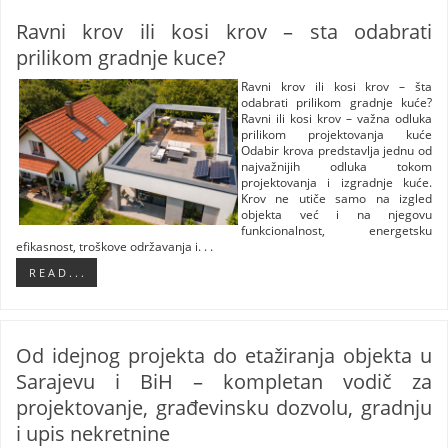
Ravni krov ili kosi krov – sta odabrati
prilikom gradnje kuce?
Ravni krov ili kosi krov – šta
odabrati prilikom gradnje kuće?
Ravni ili kosi krov – važna odluka
prilikom projektovanja kuće
Odabir krova predstavlja jednu od
najvažnijih odluka tokom
projektovanja i izgradnje kuće.
Krov ne utiče samo na izgled
objekta već i na njegovu
funkcionalnost, energetsku
efikasnost, troškove održavanja i. . .
R E A D . . .
Od idejnog projekta do etažiranja objekta u
Sarajevu i BiH – kompletan vodič za
projektovanje, građevinsku dozvolu, gradnju
i upis nekretnine