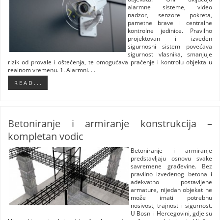
alarmne sisteme, video
nadzor, senzore pokreta,
pametne brave i centralne
kontrolne jedinice. Pravilno
projektovan i izveden
sigurnosni sistem povećava
sigurnost vlasnika, smanjuje
rizik od provale i oštećenja, te omogućava praćenje i kontrolu objekta u
realnom vremenu. 1. Alarmni. . .
R E A D . . .
Betoniranje i armiranje konstrukcija –
kompletan vodic
Betoniranje i armiranje
predstavljaju osnovu svake
savremene građevine. Bez
pravilno izvedenog betona i
adekvatno postavljene
armature, nijedan objekat ne
može imati potrebnu
nosivost, trajnost i sigurnost.
U Bosni i Hercegovini, gdje su