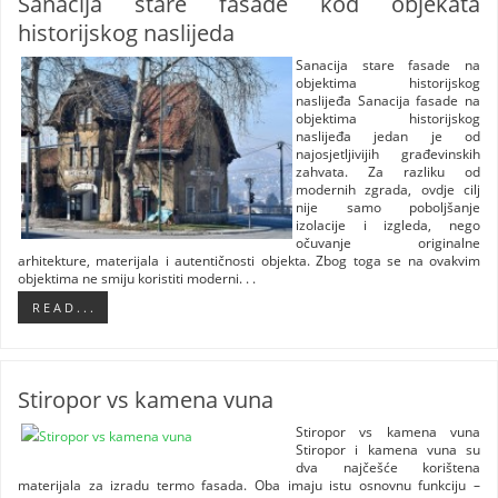
Sanacija stare fasade kod objekata
historijskog naslijeda
Sanacija stare fasade na
objektima historijskog
naslijeđa Sanacija fasade na
objektima historijskog
naslijeđa jedan je od
najosjetljivijih građevinskih
zahvata. Za razliku od
modernih zgrada, ovdje cilj
nije samo poboljšanje
izolacije i izgleda, nego
očuvanje originalne
arhitekture, materijala i autentičnosti objekta. Zbog toga se na ovakvim
objektima ne smiju koristiti moderni. . .
R E A D . . .
Stiropor vs kamena vuna
Stiropor vs kamena vuna
Stiropor i kamena vuna su
dva najčešće korištena
materijala za izradu termo fasada. Oba imaju istu osnovnu funkciju –