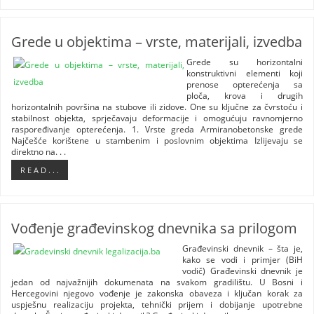
Grede u objektima – vrste, materijali, izvedba
Grede su horizontalni
konstruktivni elementi koji
prenose opterećenja sa
ploča, krova i drugih
horizontalnih površina na stubove ili zidove. One su ključne za čvrstoću i
stabilnost objekta, sprječavaju deformacije i omogućuju ravnomjerno
raspoređivanje opterećenja. 1. Vrste greda Armiranobetonske grede
Najčešće korištene u stambenim i poslovnim objektima Izlijevaju se
direktno na. . .
R E A D . . .
Vođenje građevinskog dnevnika sa prilogom
Građevinski dnevnik – šta je,
kako se vodi i primjer (BiH
vodič) Građevinski dnevnik je
jedan od najvažnijih dokumenata na svakom gradilištu. U Bosni i
Hercegovini njegovo vođenje je zakonska obaveza i ključan korak za
uspješnu realizaciju projekta, tehnički prijem i dobijanje upotrebne