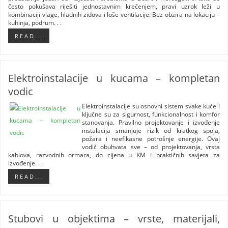
često pokušava riješiti jednostavnim krečenjem, pravi uzrok leži u
kombinaciji vlage, hladnih zidova i loše ventilacije. Bez obzira na lokaciju –
kuhinja, podrum. . .
R E A D . . .
Elektroinstalacije u kucama – kompletan
vodic
Elektroinstalacije su osnovni sistem svake kuće i
ključne su za sigurnost, funkcionalnost i komfor
stanovanja. Pravilno projektovanje i izvođenje
instalacija smanjuje rizik od kratkog spoja,
požara i neefikasne potrošnje energije. Ovaj
vodič obuhvata sve – od projektovanja, vrsta
kablova, razvodnih ormara, do cijena u KM i praktičnih savjeta za
izvođenje. . .
R E A D . . .
Stubovi u objektima – vrste, materijali,